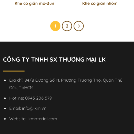
Khe co giãn mô-đun
Khe co giãn nhôm
1
2
Sản phẩm
CÔNG TY TNHH SX THƯƠNG MẠI LK
Địa chỉ: 84/8 Đường Số 11, Phường Trường Thọ, Quận Thủ
Đức, TpHCM
Hotline:
0945 206 579
Email:
info@lkm.vn
Website:
lkmaterial.com