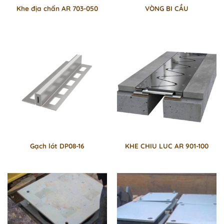
Khe địa chấn AR 703-050
VÒNG BI CẦU
Gạch lót DP08-16
KHE CHIU LUC AR 901-100