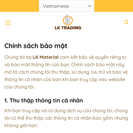
Chuyển
đến
nội
dung
Chính sách bảo mật
Chúng tôi tại
LK Material
cam kết bảo vệ quyền riêng tư
và bảo mật thông tin của bạn. Chính sách bảo mật này
mô tả cách chúng tôi thu thập, sử dụng, lưu trữ và bảo vệ
thông tin cá nhân của bạn khi bạn truy cập vào website
của chúng tôi.
1. Thu thập thông tin cá nhân
Khi bạn truy cập và sử dụng dịch vụ của chúng tôi, chúng
tôi có thể thu thập các thông tin cá nhân bao gồm nhưng
không giới hạn: