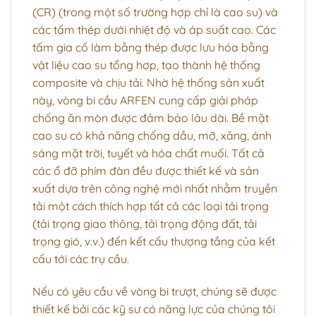
(CR) (trong một số trường hợp chỉ là cao su) và
các tấm thép dưới nhiệt độ và áp suất cao. Các
tấm gia cố làm bằng thép được lưu hóa bằng
vật liệu cao su tổng hợp, tạo thành hệ thống
composite và chịu tải. Nhờ hệ thống sản xuất
này, vòng bi cầu ARFEN cung cấp giải pháp
chống ăn mòn được đảm bảo lâu dài. Bề mặt
cao su có khả năng chống dầu, mỡ, xăng, ánh
sáng mặt trời, tuyết và hóa chất muối. Tất cả
các ổ đỡ phím đàn đều được thiết kế và sản
xuất dựa trên công nghệ mới nhất nhằm truyền
tải một cách thích hợp tất cả các loại tải trọng
(tải trọng giao thông, tải trọng động đất, tải
trọng gió, v.v.) đến kết cấu thượng tầng của kết
cấu tới các trụ cầu.
Nếu có yêu cầu về vòng bi trượt, chúng sẽ được
thiết kế bởi các kỹ sư có năng lực của chúng tôi