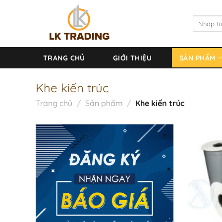
Chuyển
đến
Tìm
kiếm:
nội
dung
TRANG CHỦ
GIỚI THIỆU
SẢN PHẨM
Khe kiến trúc
Trang chủ
/
Sản phẩm
/
Khe kiến trúc