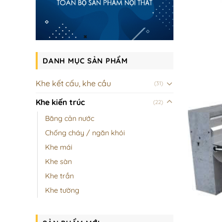
DANH MỤC SẢN PHẨM
Khe kết cấu, khe cầu
(31)
Khe kiến trúc
(22)
Băng cản nước
Chống cháy / ngăn khói
Khe mái
Khe sàn
Khe trần
Khe tường