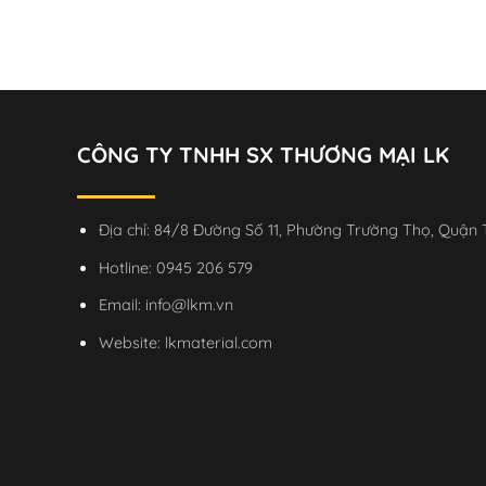
Khe kiến tr
CÔNG TY TNHH SX THƯƠNG MẠI LK
Địa chỉ: 84/8 Đường Số 11, Phường Trường Thọ, Quận
Hotline:
0945 206 579
Email:
info@lkm.vn
Website:
lkmaterial.com