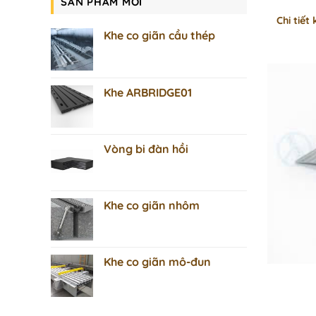
SẢN PHẨM MỚI
Chi tiế
Khe co giãn cầu thép
Khe ARBRIDGE01
Vòng bi đàn hồi
Khe co giãn nhôm
Khe co giãn mô-đun