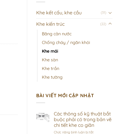
Khe kết cấu, khe cầu
(31)
Khe kiến trúc
(22)
Băng cản nước
Chống cháy / ngăn khói
Khe mái
Khe sàn
Khe trần
Khe tường
BÀI VIẾT MỚI CẬP NHẬT
Các thông số kỹ thuật bắt
buộc phải có trong bản vẽ
chi tiết khe co giãn
ở
Chức năng bình luận bị tắt