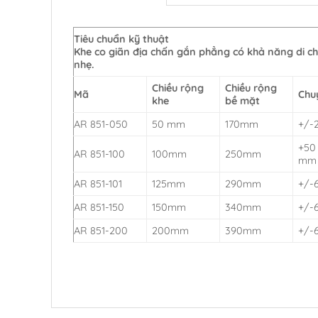
Tiêu chuẩn kỹ thuật
Khe co giãn địa chấn gắn phẳng có khả năng di c
nhẹ.
Chiều rộng
Chiều rộng
Mã
Chu
khe
bề mặt
AR 851-050
50 mm
170mm
+/-
+50
AR 851-100
100mm
250mm
mm
AR 851-101
125mm
290mm
+/-
AR 851-150
150mm
340mm
+/-
AR 851-200
200mm
390mm
+/-