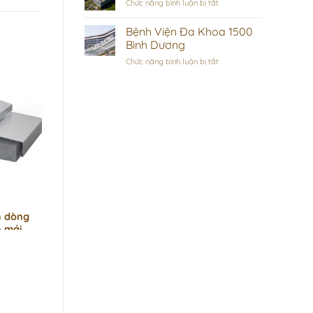
ở
Chức năng bình luận bị tắt
Đại
Học
Bệnh Viện Đa Khoa 1500
VIệt
Bình Dương
Đức
ở
Chức năng bình luận bị tắt
Bệnh
Viện
Đa
Khoa
1500
Bình
Dương
ãn dòng
& mái