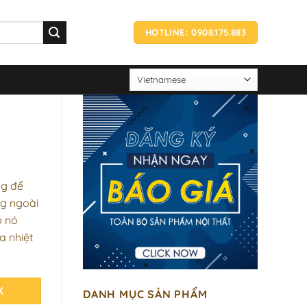
HOTLINE: 0908.175.883
ng để
ng ngoài
o nó
a nhiệt
K
DANH MỤC SẢN PHẨM