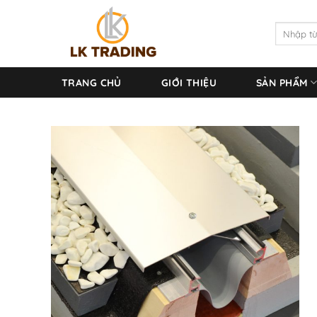
Chuyển
đến
Tìm
kiếm:
nội
dung
TRANG CHỦ
GIỚI THIỆU
SẢN PHẨM