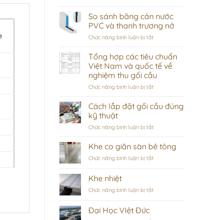
Các
thông
So sánh băng cản nước
số
PVC và thanh trương nở
kỹ
e
ở
Chức năng bình luận bị tắt
thuật
So
bắt
sánh
Tổng hợp các tiêu chuẩn
buộc
băng
phải
Việt Nam và quốc tế về
cản
có
nghiệm thu gối cầu
nước
trong
ở
Chức năng bình luận bị tắt
PVC
bản
Tổng
và
vẽ
hợp
thanh
Cách lắp đặt gối cầu đúng
chi
các
trương
tiết
kỹ thuật
tiêu
nở
khe
ở
Chức năng bình luận bị tắt
chuẩn
co
Cách
Việt
giãn
lắp
Khe co giãn sàn bê tông
Nam
đặt
và
ở
Chức năng bình luận bị tắt
gối
quốc
Khe
cầu
tế
co
Khe nhiệt
đúng
về
giãn
kỹ
nghiệm
ở
Chức năng bình luận bị tắt
sàn
thuật
thu
Khe
bê
gối
nhiệt
tông
Đại Học VIệt Đức
cầu