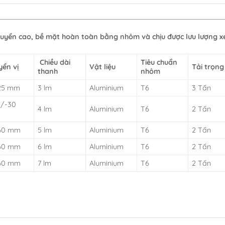
huyển cao, bề mặt hoàn toàn bằng nhôm và chịu được lưu lượng x
Chiều dài
Tiêu chuẩn
yển vị
Vật liệu
Tải trọng
thanh
nhôm
25 mm
3 lm
Aluminium
T6
3 Tấn
 /-30
4 lm
Aluminium
T6
2 Tấn
60 mm
5 lm
Aluminium
T6
2 Tấn
60 mm
6 lm
Aluminium
T6
2 Tấn
60 mm
7 lm
Aluminium
T6
2 Tấn