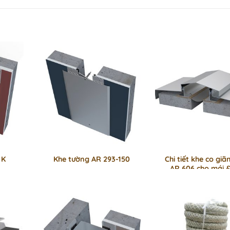
 K
Khe tường AR 293-150
Chi tiết khe co gi
AR 606 cho mái 