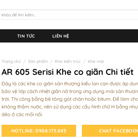
TIN TỨC
LIÊN HỆ
Trang chủ
/
Sản phẩm
/
Khe kiến trúc
/
Khe mái
AR 605 Serisi Khe co giãn Chi tiết
Đây là các khe co giãn sân thượng kiểu lan can được áp dụ
bảo vệ lớp cách nhiệt giãn nở trong ứng dụng mái sân thượ
trời. Thi công bằng bê tông gót chân hoặc bitum. Để làm ch
không thấm nước, nên sử dụng các cấu hình chữ H bằng nhự
dẻo ở các mối nối.
HOTLINE: 0908.175.883
CHAT FACEBOO