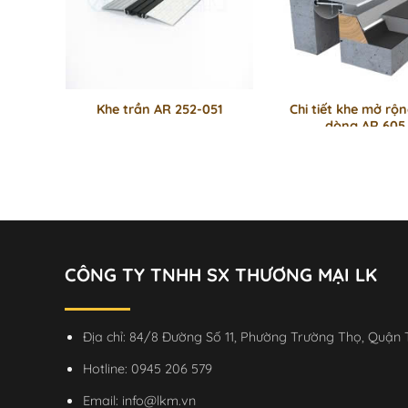
Khe trần AR 252-051
Chi tiết khe mở rộ
dòng AR 605
CÔNG TY TNHH SX THƯƠNG MẠI LK
Địa chỉ: 84/8 Đường Số 11, Phường Trường Thọ, Quận
Hotline:
0945 206 579
Email:
info@lkm.vn