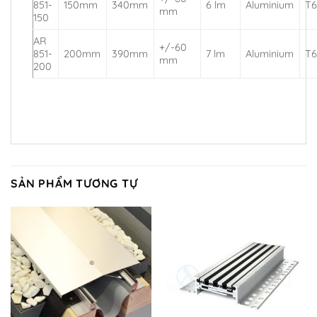
851-
150mm
340mm
6 lm
Aluminium
T
mm
150
AR
+/-60
851-
200mm
390mm
7 lm
Aluminium
T
mm
200
SẢN PHẨM TƯƠNG TỰ