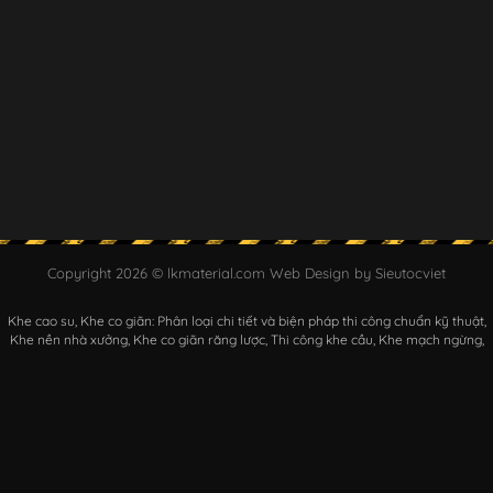
Copyright 2026 © lkmaterial.com Web Design by Sieutocviet
Khe cao su
Khe co giãn: Phân loại chi tiết và biện pháp thi công chuẩn kỹ thuật
Khe nền nhà xưởng
Khe co giãn răng lược
Thi công khe cầu
Khe mạch ngừng