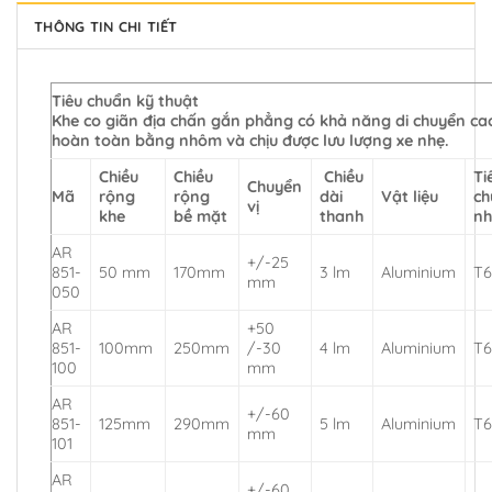
THÔNG TIN CHI TIẾT
Tiêu chuẩn kỹ thuật
Khe co giãn địa chấn gắn phẳng có khả năng di chuyển ca
hoàn toàn bằng nhôm và chịu được lưu lượng xe nhẹ.
Chiều
Chiều
Chiều
Ti
Chuyển
Mã
rộng
rộng
dài
Vật liệu
ch
vị
khe
bề mặt
thanh
n
AR
+/-25
851-
50 mm
170mm
3 lm
Aluminium
T
mm
050
AR
+50
851-
100mm
250mm
/-30
4 lm
Aluminium
T
100
mm
AR
+/-60
851-
125mm
290mm
5 lm
Aluminium
T
mm
101
AR
+/-60