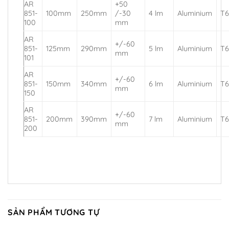
AR
+50
851-
100mm
250mm
/-30
4 lm
Aluminium
T
100
mm
AR
+/-60
851-
125mm
290mm
5 lm
Aluminium
T
mm
101
AR
+/-60
851-
150mm
340mm
6 lm
Aluminium
T
mm
150
AR
+/-60
851-
200mm
390mm
7 lm
Aluminium
T
mm
200
SẢN PHẨM TƯƠNG TỰ