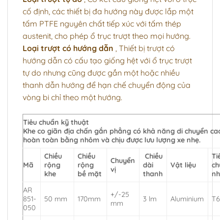
cố định, các thiết bị đa hướng này được lắp một
tấm PTFE nguyên chất tiếp xúc với tấm thép
austenit, cho phép ổ trục trượt theo mọi hướng.
Loại trượt có hướng dẫn
, Thiết bị trượt có
hướng dẫn có cấu tạo giống hệt với ổ trục trượt
tự do nhưng cũng được gắn một hoặc nhiều
thanh dẫn hướng để hạn chế chuyển động của
vòng bi chỉ theo một hướng.
Tiêu chuẩn kỹ thuật
Khe co giãn địa chấn gắn phẳng có khả năng di chuyển ca
hoàn toàn bằng nhôm và chịu được lưu lượng xe nhẹ.
Chiều
Chiều
Chiều
Ti
Chuyển
Mã
rộng
rộng
dài
Vật liệu
ch
vị
khe
bề mặt
thanh
n
AR
+/-25
851-
50 mm
170mm
3 lm
Aluminium
T
mm
050