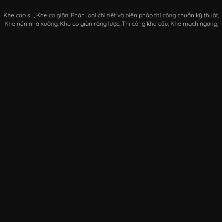
Khe cao su
Khe co giãn: Phân loại chi tiết và biện pháp thi công chuẩn kỹ thuật
Khe nền nhà xưởng
Khe co giãn răng lược
Thi công khe cầu
Khe mạch ngừng