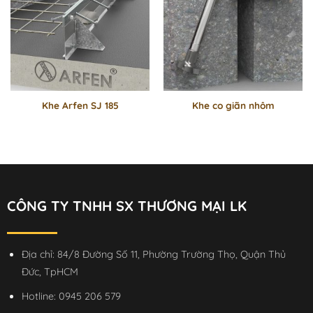
Khe Arfen SJ 185
Khe co giãn nhôm
CÔNG TY TNHH SX THƯƠNG MẠI LK
Địa chỉ: 84/8 Đường Số 11, Phường Trường Thọ, Quận Thủ
Đức, TpHCM
Hotline:
0945 206 579