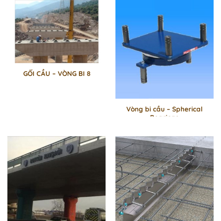
GỐI CẦU – VÒNG BI 8
Vòng bi cầu – Spherical
Bearings