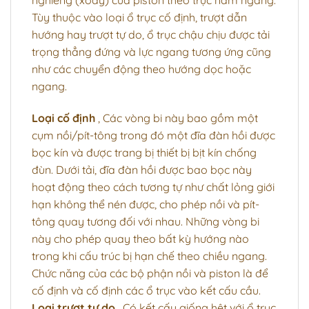
nghiêng (xoay) của piston theo trục nằm ngang.
Tùy thuộc vào loại ổ trục cố định, trượt dẫn
hướng hay trượt tự do, ổ trục chậu chịu được tải
trọng thẳng đứng và lực ngang tương ứng cũng
như các chuyển động theo hướng dọc hoặc
ngang.
Loại cố định
, Các vòng bi này bao gồm một
cụm nồi/pít-tông trong đó một đĩa đàn hồi được
bọc kín và được trang bị thiết bị bịt kín chống
đùn. Dưới tải, đĩa đàn hồi được bao bọc này
hoạt động theo cách tương tự như chất lỏng giới
hạn không thể nén được, cho phép nồi và pít-
tông quay tương đối với nhau. Những vòng bi
này cho phép quay theo bất kỳ hướng nào
trong khi cấu trúc bị hạn chế theo chiều ngang.
Chức năng của các bộ phận nồi và piston là để
cố định và cố định các ổ trục vào kết cấu cầu.
Loại trượt tự do
, Có kết cấu giống hệt với ổ trục