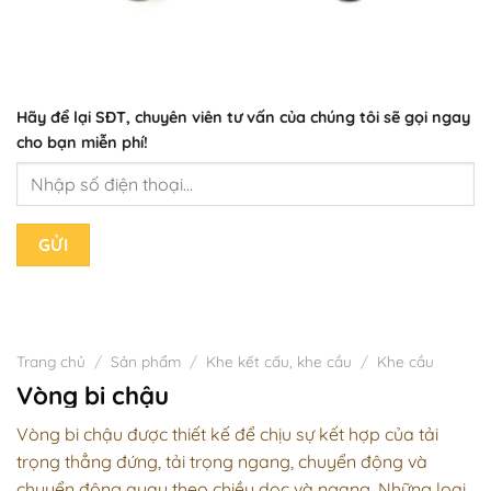
Hãy để lại
SĐT, chuyên viên tư vấn
của chúng tôi sẽ gọi ngay
cho bạn
miễn phí!
Trang chủ
/
Sản phẩm
/
Khe kết cấu, khe cầu
/
Khe cầu
Vòng bi chậu
Vòng bi chậu được thiết kế để chịu sự kết hợp của tải
trọng thẳng đứng, tải trọng ngang, chuyển động và
chuyển động quay theo chiều dọc và ngang. Những loại