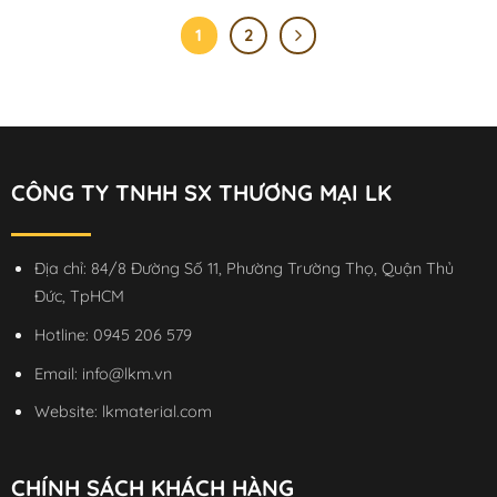
1
2
CÔNG TY TNHH SX THƯƠNG MẠI LK
Địa chỉ: 84/8 Đường Số 11, Phường Trường Thọ, Quận Thủ
Đức, TpHCM
Hotline:
0945 206 579
Email:
info@lkm.vn
Website:
lkmaterial.com
CHÍNH SÁCH KHÁCH HÀNG