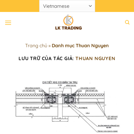
Chuyển
đến
nội
dung
Trang chủ
»
Danh mục Thuan Nguyen
LƯU TRỮ CỦA TÁC GIẢ:
THUAN NGUYEN