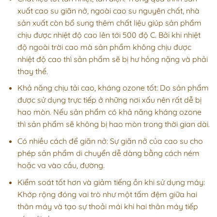
xuất cao su giãn nở, ngoài cao su nguyên chất, nhà
sản xuất còn bổ sung thêm chất liệu giúp sản phẩm
chịu được nhiệt độ cao lên tới 500 độ C. Bởi khi nhiệt
độ ngoài trời cao mà sản phẩm không chịu được
nhiệt độ cao thì sản phẩm sẽ bị hư hỏng nặng và phải
thay thế.
Khả năng chịu tải cao, kháng ozone tốt: Do sản phẩm
được sử dụng trực tiếp ở những nơi xấu nên rất dễ bị
hao mòn. Nếu sản phẩm có khả năng kháng ozone
thì sản phẩm sẽ không bị hao mòn trong thời gian dài.
Có nhiều cách để giãn nở: Sự giãn nở của cao su cho
phép sản phẩm di chuyển dễ dàng bằng cách ném
hoặc va vào cầu, đường.
Kiểm soát tốt hơn và giảm tiếng ồn khi sử dụng máy:
Khớp rộng đóng vai trò như một tấm đệm giữa hai
thân máy và tạo sự thoải mái khi hai thân máy tiếp