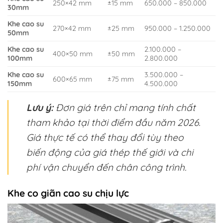
250
×
42
mm
±
15
mm
650.000 – 850.000
30mm
Khe cao su
270
×
42
mm
±
25
mm
950.000 – 1.250.000
50mm
Khe cao su
2.100.000 –
400
×
50
mm
±
50
mm
100mm
2.800.000
Khe cao su
3.500.000 –
600
×
65
mm
±
75
mm
150mm
4.500.000
Lưu ý:
Đơn giá trên chỉ mang tính chất
tham khảo tại thời điểm đầu năm 2026.
Giá thực tế có thể thay đổi tùy theo
biến động của giá thép thế giới và chi
phí vận chuyển đến chân công trình.
Khe co giãn cao su chịu lực