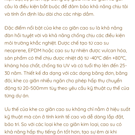
cầu
là điều kiện bắt buộc để đảm bảo khả năng chịu tải
và tính ổn định lâu dài cho các nhịp dầm.
Đặc điểm nổi bật của khe co giãn cao su là khả năng
đàn hồi tuyệt vời và khả năng chống chịu các điều kiện
môi trường khắc nghiệt. Được chế tạo từ cao su
neoprene, EPDM hoặc cao su tự nhiên được vulcan hóa,
sản phẩm có thể chịu được nhiệt độ từ -40°C đến +80°C,
kháng hóa chất, chống tia UV và có tuổi thọ lên đến 25-
30 năm. Thiết kế đa dạng với các dạng băng đơn, băng
đôi, khe co giãn nhiều ngăn cho phép hấp thụ chuyển
động từ 20-500mm tùy theo yêu cầu kỹ thuật cụ thể của
từng dự án.
Ưu thế của khe co giãn cao su không chỉ nằm ở hiệu suất
kỹ thuật mà còn ở tính kinh tế cao và dễ dàng lắp đặt,
bảo trì. So với các loại khe co giãn kim loại, cao su có
khả năng hấp thụ tiếng ồn tốt hơn, tạo sự êm ái khi