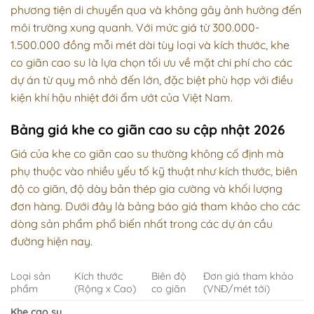
phương tiện di chuyển qua và không gây ảnh hưởng đến
môi trường xung quanh. Với mức giá từ 300.000-
1.500.000 đồng mỗi mét dài tùy loại và kích thước, khe
co giãn cao su là lựa chọn tối ưu về mặt chi phí cho các
dự án từ quy mô nhỏ đến lớn, đặc biệt phù hợp với điều
kiện khí hậu nhiệt đới ẩm ướt của Việt Nam.
Bảng giá khe co giãn cao su cập nhật 2026
Giá của khe co giãn cao su thường không cố định mà
phụ thuộc vào nhiều yếu tố kỹ thuật như kích thước, biên
độ co giãn, độ dày bản thép gia cường và khối lượng
đơn hàng. Dưới đây là bảng báo giá tham khảo cho các
dòng sản phẩm phổ biến nhất trong các dự án cầu
đường hiện nay.
Loại sản
Kích thước
Biên độ
Đơn giá tham khảo
phẩm
(Rộng x Cao)
co giãn
(VNĐ/mét tới)
Khe cao su