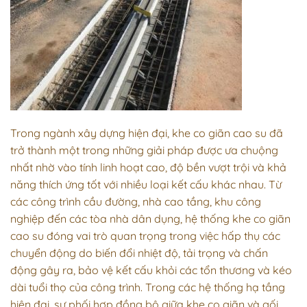
Trong ngành xây dựng hiện đại,
khe co giãn
cao su đã
trở thành một trong những giải pháp được ưa chuộng
nhất nhờ vào tính linh hoạt cao, độ bền vượt trội và khả
năng thích ứng tốt với nhiều loại kết cấu khác nhau. Từ
các công trình cầu đường, nhà cao tầng, khu công
nghiệp đến các tòa nhà dân dụng, hệ thống khe co giãn
cao su đóng vai trò quan trọng trong việc hấp thụ các
chuyển động do biến đổi nhiệt độ, tải trọng và chấn
động gây ra, bảo vệ kết cấu khỏi các tổn thương và kéo
dài tuổi thọ của công trình. Trong các hệ thống hạ tầng
hiện đại, sự phối hợp đồng bộ giữa khe co giãn và
gối