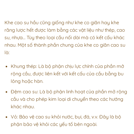
Khe cao su hầu cũng giống như khe co giãn hay
khe
răng lược
hết được làm bằng các vật liệu như thép, cao
su, nhựa… Tùy theo loại cầu nối dài mà có kết cấu khác
nhau. Một số thành phần chung của khe co giãn cao su
là:
Khung thép: Là bộ phận chịu lực chính của phần mở
rộng cầu, được liên kết với kết cấu của cầu bằng bu
lông hoặc hàn.
Đệm cao su: Là bộ phận linh hoạt của phần mở rộng
cầu và cho phép kim loại di chuyển theo các hướng
khác nhau.
Vỏ: Bảo vệ cao su khỏi nước, bụi, đá, v.v. Đây là bộ
phận bảo vệ khỏi các yếu tố bên ngoài.