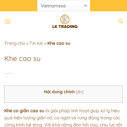
Chuyển
đến
nội
dung
Trang chủ
»
Tin tức
»
Khe cao su
Khe cao su
Nội dung chính
[
ẩn
]
Khe co giãn cao su
là giải pháp linh hoạt giúp xử lý hiệu
quả hiện tượng giãn nở, co ngót và rung động trong các
công trình bê tông. Với khả năng đàn hồi cao, chịu lực tốt